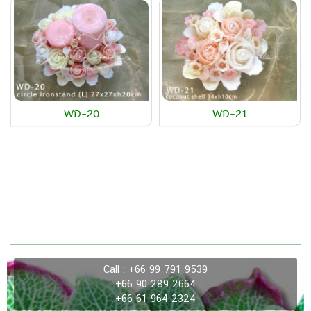
WD-20
WD-21
Call : +66 99 791 9539
+66 90 289 2664
+66 61 964 2324